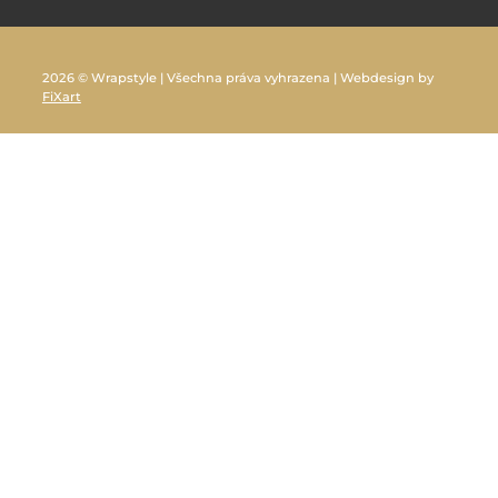
2026 © Wrapstyle | Všechna práva vyhrazena | Webdesign by
FiXart